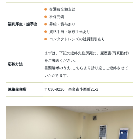
交通費全額支給
社保完備
福利厚生・諸手当
昇給・賞与あり
資格手当・家族手当あり
コンタクトレンズの社員割引あり
まずは、下記の連絡先住所宛に、履歴書(写真貼付)
をご郵送ください｡
応募方法
書類選考のうえ､こちらより折り返しご連絡させて
いただきます。
連絡先住所
〒630-8226 奈良市小西町21-2